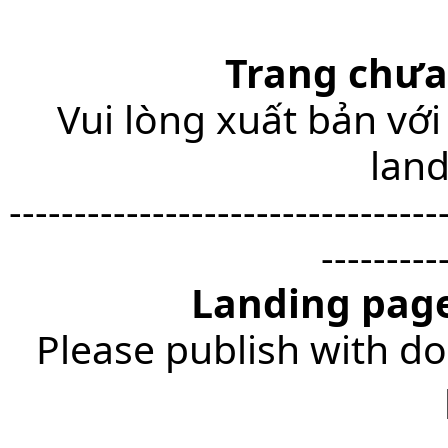
Trang chưa
Vui lòng xuất bản với
lan
---------------------------------
---------
Landing page
Please publish with do