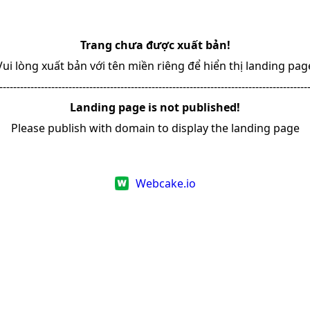
Trang chưa được xuất bản!
Vui lòng xuất bản với tên miền riêng để hiển thị landing pag
-----------------------------------------------------------------------------------------
Landing page is not published!
Please publish with domain to display the landing page
Webcake.io