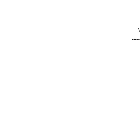
-----