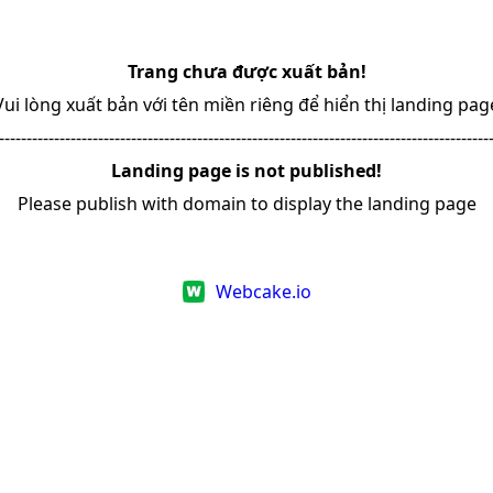
Trang chưa được xuất bản!
Vui lòng xuất bản với tên miền riêng để hiển thị landing pag
-----------------------------------------------------------------------------------------
Landing page is not published!
Please publish with domain to display the landing page
Webcake.io