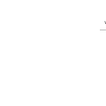
-----