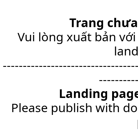
Trang chưa
Vui lòng xuất bản với
lan
---------------------------------
---------
Landing page
Please publish with do