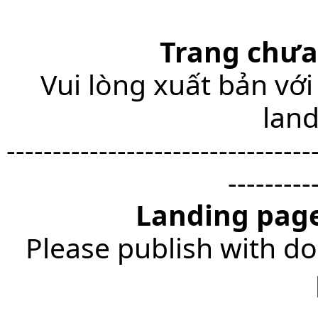
Trang chưa
Vui lòng xuất bản với
lan
---------------------------------
---------
Landing page
Please publish with do