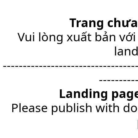
Trang chưa
Vui lòng xuất bản với
lan
---------------------------------
---------
Landing page
Please publish with do