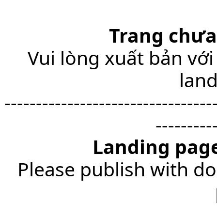
Trang chưa
Vui lòng xuất bản với
lan
---------------------------------
---------
Landing page
Please publish with do